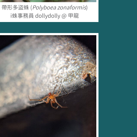
帶形多盜蛛 (
Polyboea zonaformis
)
i蛛事務員 dollydolly @ 甲龍