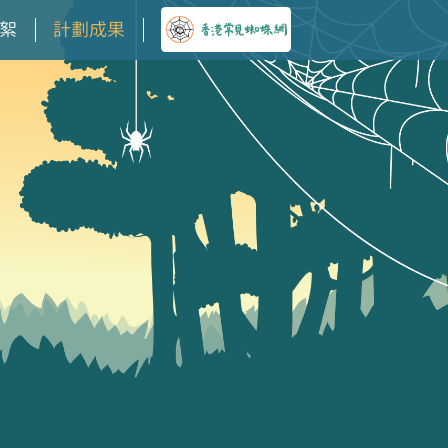
絮
計劃成果