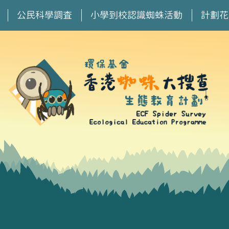
公民科學調查
小學到校認識蜘蛛活動
計劃花