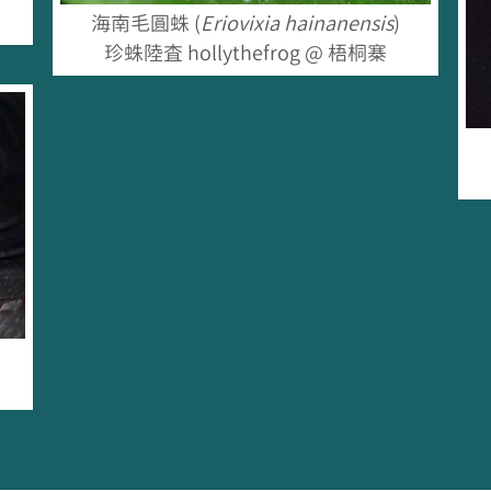
海南毛圓蛛 (
Eriovixia hainanensis
)
珍蛛陸查 hollythefrog @ 梧桐寨