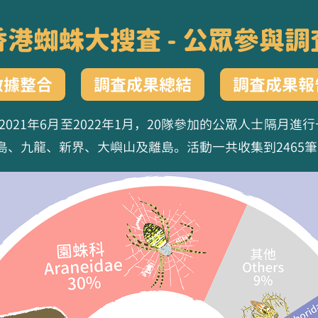
香港蜘蛛大搜查 - 公眾參與調
數據整合
調查成果總結
調查成果報
021年6月至2022年1月，20隊參加的公眾人士隔月
、九龍、新界、大嶼山及離島。活動一共收集到2465筆