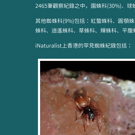
2465筆觀察紀錄之中，園蛛科(30%)、球
其他蜘蛛科(9%)包括：紅螯蛛科、圓
蛛科、逍遙蛛科、草蛛科、輝蛛科、平腹
iNaturalist上香港的罕見蜘蛛紀錄包括：