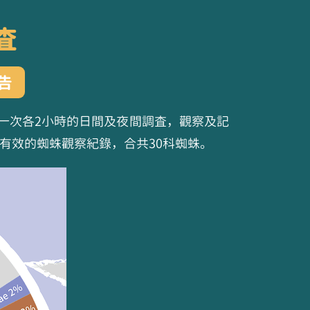
查
告
進行一次各2小時的日間及夜間調查，觀察及記
有效的蜘蛛觀察紀錄，合共30科蜘蛛。