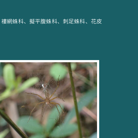
、褸網蛛科、擬平腹蛛科、刺足蛛科、花皮