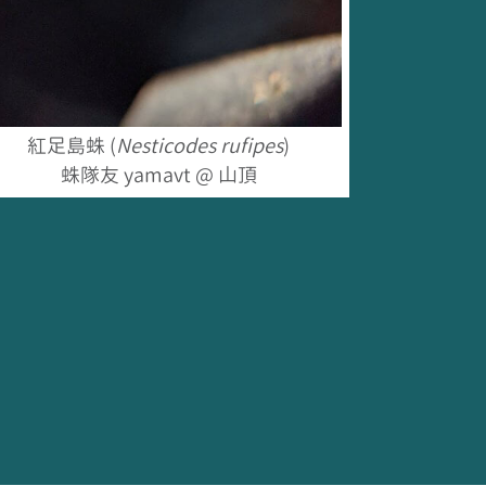
紅足島蛛 (
Nesticodes rufipes
)
蛛隊友 yamavt @ 山頂