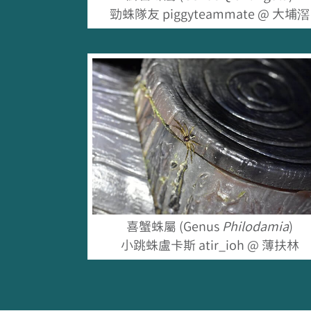
勁蛛隊友 piggyteammate @ 大埔滘
喜蟹蛛屬 (Genus
Philodamia
)
小跳蛛盧卡斯 atir_ioh @ 薄扶林